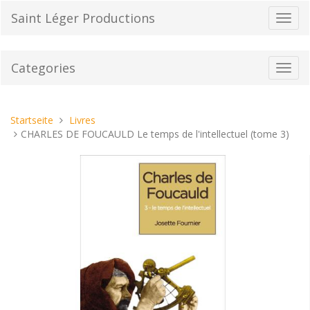
Direkt
Saint Léger Productions
Navig
zum
umsch
Inhalt
Categories
Toggl
navig
Sie
Startseite
Livres
sind
CHARLES DE FOUCAULD Le temps de l'intellectuel (tome 3)
hier: