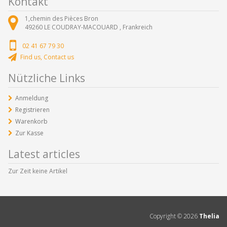
Kontakt
1,chemin des Pièces Bron
49260
LE COUDRAY-MACOUARD ,
Frankreich
02 41 67 79 30
Find us, Contact us
Nützliche Links
Anmeldung
Registrieren
Warenkorb
Zur Kasse
Latest articles
Zur Zeit keine Artikel
Copyright ©
2026
Thelia