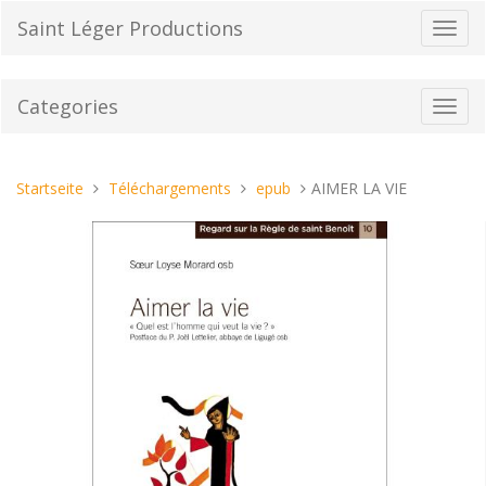
Direkt
Saint Léger Productions
Navig
zum
umsch
Inhalt
Categories
Toggl
navig
Sie
Startseite
Téléchargements
epub
AIMER LA VIE
sind
hier: