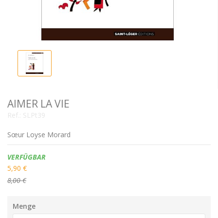
AIMER LA VIE
Ref.:
SLPt39
Sœur Loyse Morard
Verfügbarkeit:
VERFÜGBAR
5,90 €
8,00 €
Menge