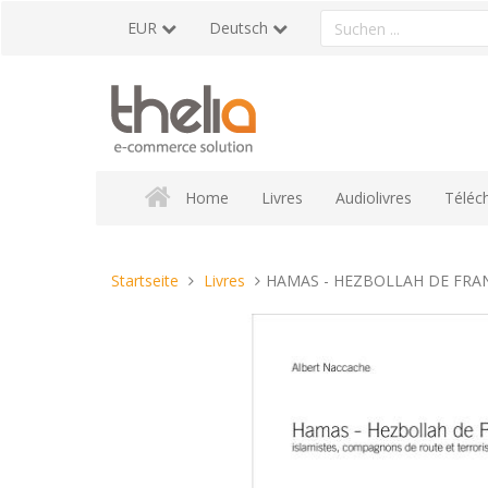
Direkt
Ein
EUR
Deutsch
zum
Produkt
Inhalt
suchen
Home
Livres
Audiolivres
Téléc
Sie
Startseite
Livres
HAMAS - HEZBOLLAH DE FRANCE 
sind
hier: