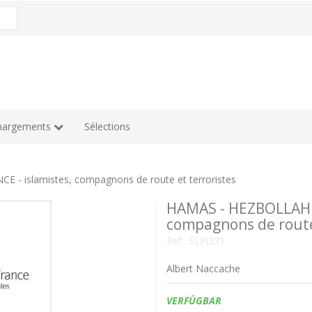
hargements
Sélections
- islamistes, compagnons de route et terroristes
HAMAS - HEZBOLLAH D
compagnons de route 
Ref.:
SLPl271
Albert Naccache
Verfügbarkeit:
VERFÜGBAR