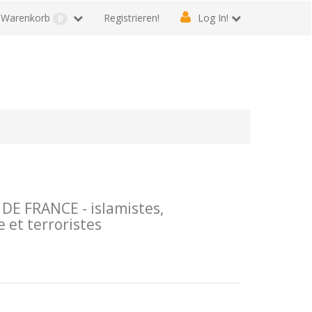
Warenkorb
Registrieren!
Log In!
0
E FRANCE - islamistes,
et terroristes