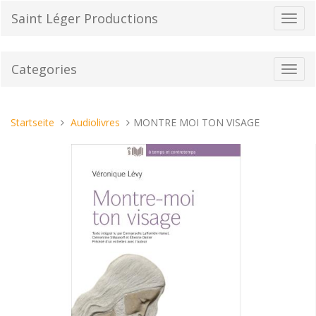
Direkt
Saint Léger Productions
Navig
zum
umsch
Inhalt
Categories
Toggl
navig
Sie
Startseite
Audiolivres
MONTRE MOI TON VISAGE
sind
hier: