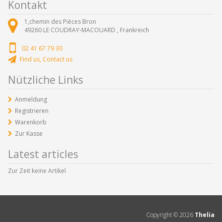
Kontakt
1,chemin des Pièces Bron
49260
LE COUDRAY-MACOUARD ,
Frankreich
02 41 67 79 30
Find us, Contact us
Nützliche Links
Anmeldung
Registrieren
Warenkorb
Zur Kasse
Latest articles
Zur Zeit keine Artikel
Copyright ©
2026
Thelia