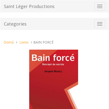
Přeskočit
Saint Léger Productions
Přepn
na
navig
obsah
Categories
Toggl
navig
Nacházíte
Domů
Livres
BAIN FORCÉ
se
tady: