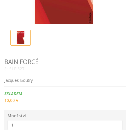
BAIN FORCÉ
č.:
SLPl527
Jacques Boutry
Dostupnost:
SKLADEM
10,00 €
Množství