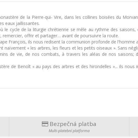
nastère de la Pierre-qui- Vire, dans les collines boisées du Morva
s eaux jaillissantes.
ù le cycle de la liturgie chrétienne se mêle au rythme des saisons,
, remercier, offrir et partager… avant de poursuivre la route.
 pape François, ils nous redisent la communion profonde de l'homme
naïvement « les arbres, les fleurs et les petits oiseaux ». Sans négli
hemins de vie, de nos combats, à travers les aléas de nos saisons;
tère de Benoît « au pays des arbres et des hirondelles »... ils nous 
Bezpečná platba
Multi-platební platforma