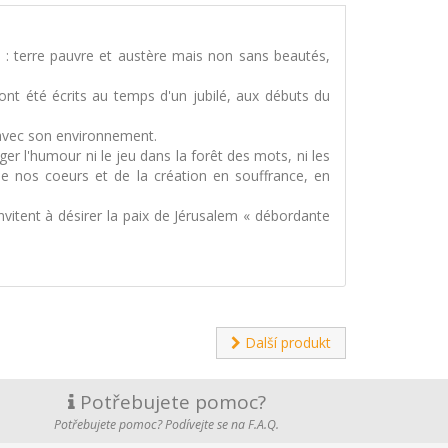
n : terre pauvre et austère mais non sans beautés,
 ont été écrits au temps d'un jubilé, aux débuts du
 avec son environnement.
ger l'humour ni le jeu dans la forêt des mots, ni les
 de nos coeurs et de la création en souffrance, en
invitent à désirer la paix de Jérusalem « débordante
Další produkt
Potřebujete pomoc?
Potřebujete pomoc? Podívejte se na F.A.Q.