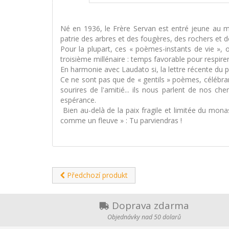
Né en 1936, le Frère Servan est entré jeune au mo
patrie des arbres et des fougères, des rochers et de
Pour la plupart, ces « poèmes-instants de vie », o
troisième millénaire : temps favorable pour respirer
En harmonie avec Laudato si, la lettre récente du
Ce ne sont pas que de « gentils » poèmes, célébrant 
sourires de l'amitié... ils nous parlent de nos c
espérance.
Bien au-delà de la paix fragile et limitée du monas
comme un fleuve » : Tu parviendras !
Předchozí produkt
Doprava zdarma
Objednávky nad 50 dolarů