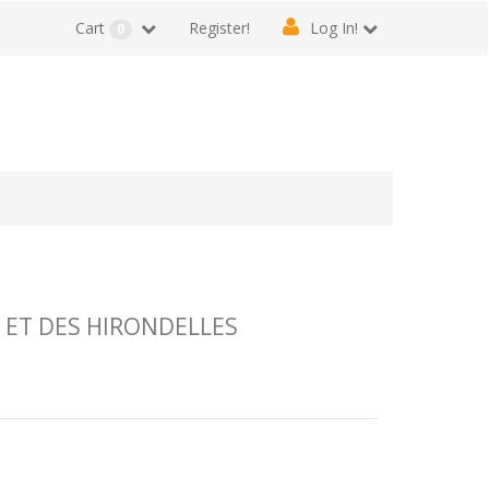
Cart
Register!
Log In!
0
 ET DES HIRONDELLES