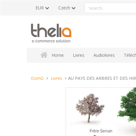
Přeskočit
Search
EUR
Czech
na
a
obsah
product
Home
Livres
Audiolivres
Téléc
Nacházíte
Domů
Livres
AU PAYS DES ARBRES ET DES H
se
tady: