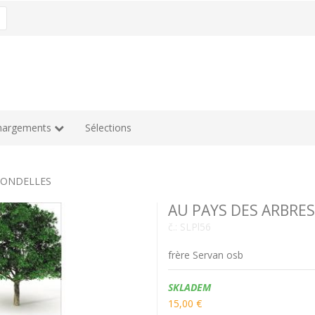
hargements
Sélections
IRONDELLES
AU PAYS DES ARBRES
č.:
SLPl56
frère Servan osb
Dostupnost:
SKLADEM
15,00 €