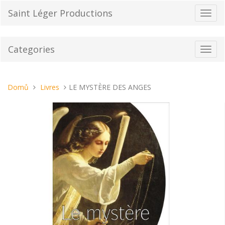
Přeskočit
Saint Léger Productions
Přepn
na
navig
obsah
Categories
Toggl
navig
Nacházíte
Domů
Livres
LE MYSTÈRE DES ANGES
se
tady: