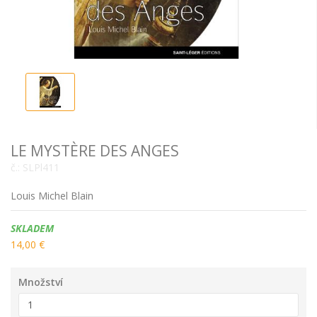
LE MYSTÈRE DES ANGES
č.:
SLPl411
Louis Michel Blain
Dostupnost:
SKLADEM
14,00 €
Množství