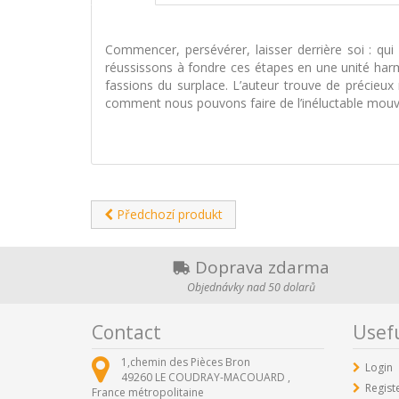
Commencer, persévérer, laisser derrière soi : qu
réussissons à fondre ces étapes en une unité harmon
fassions du surplace. L’auteur trouve de précieux
comment nous pouvons faire de l’inéluctable mouv
Předchozí produkt
Doprava zdarma
Objednávky nad 50 dolarů
Contact
Usefu
1,chemin des Pièces Bron
Login
49260
LE COUDRAY-MACOUARD ,
Regist
France métropolitaine