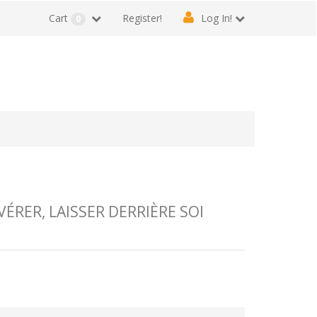
Cart
Register!
Log In!
0
RER, LAISSER DERRIÈRE SOI