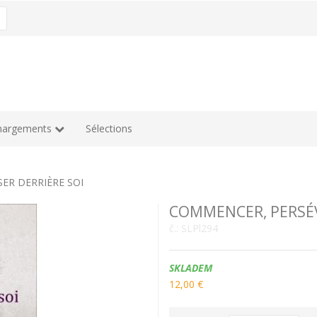
hargements
Sélections
ER DERRIÈRE SOI
COMMENCER, PERSÉVÉ
č.:
SLPl294
Dostupnost:
SKLADEM
12,00 €