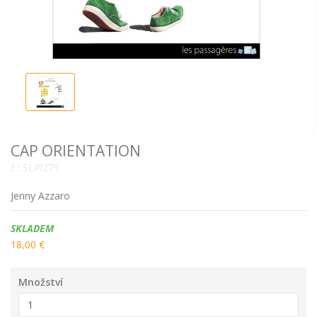
CAP ORIENTATION
č.:
SLPl279
Jenny Azzaro
Dostupnost:
SKLADEM
18,00 €
Množství