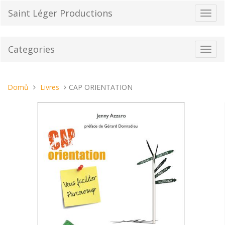
Přeskočit
Saint Léger Productions
Přepn
na
navig
obsah
Categories
Toggl
navig
Nacházíte
Domů
Livres
CAP ORIENTATION
se
tady: