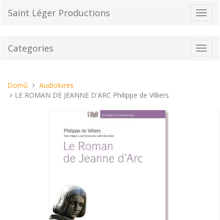
Přeskočit
Saint Léger Productions
Přepn
na
navig
obsah
Categories
Toggl
navig
Nacházíte
Domů
Audiolivres
se
LE ROMAN DE JEANNE D'ARC Philippe de Villiers
tady: