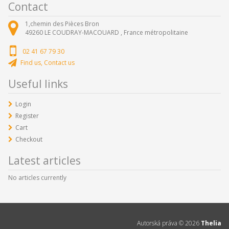
Contact
1,chemin des Pièces Bron
49260
LE COUDRAY-MACOUARD ,
France métropolitaine
02 41 67 79 30
Find us, Contact us
Useful links
Login
Register
Cart
Checkout
Latest articles
No articles currently
Autorská práva ©
2026
Thelia