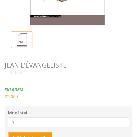
JEAN L'ÉVANGELISTE
č.:
SLP63
Dostupnost:
SKLADEM
22,00 €
Množství