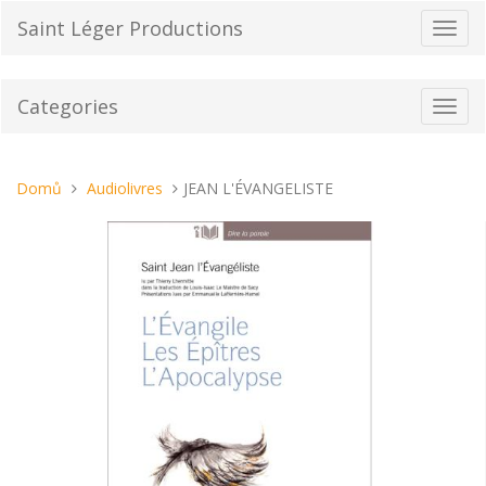
Přeskočit
Saint Léger Productions
Přepn
na
navig
obsah
Categories
Toggl
navig
Nacházíte
Domů
Audiolivres
JEAN L'ÉVANGELISTE
se
tady: