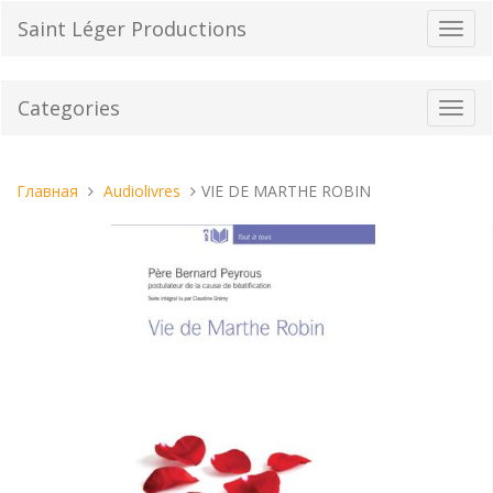
Перейти
Saint Léger Productions
Пере
к
нави
содержанию
Categories
Toggl
navig
Вы
Главная
Audiolivres
VIE DE MARTHE ROBIN
находитесь
здесь: