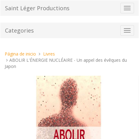
Pasar
Saint Léger Productions
Cambi
al
el
contenido
modo
de
Categories
Toggl
naveg
navig
Estas
Página de inicio
Livres
aquí:
ABOLIR L'ÉNERGIE NUCLÉAIRE - Un appel des évêques du
Japon