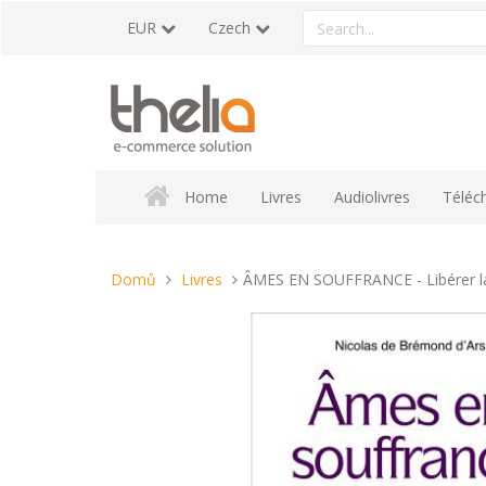
Přeskočit
Search
EUR
Czech
na
a
obsah
product
Home
Livres
Audiolivres
Téléc
Nacházíte
Domů
Livres
ÂMES EN SOUFFRANCE - Libérer la 
se
tady: