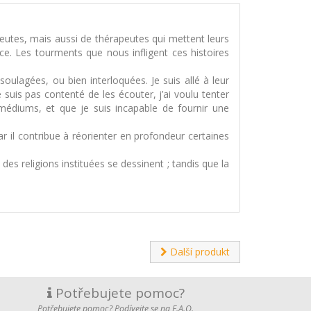
peutes, mais aussi de thérapeutes qui mettent leurs
ce. Les tourments que nous infligent ces histoires
ulagées, ou bien interloquées. Je suis allé à leur
 suis pas contenté de les écouter, j’ai voulu tenter
médiums, et que je suis incapable de fournir une
r il contribue à réorienter en profondeur certaines
des religions instituées se dessinent ; tandis que la
Další produkt
Potřebujete pomoc?
Potřebujete pomoc? Podívejte se na F.A.Q.