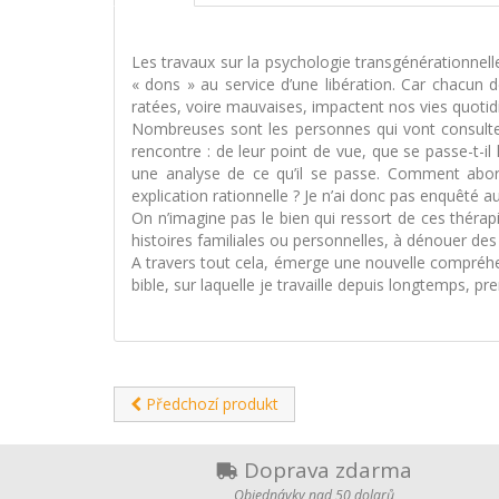
Les travaux sur la psychologie transgénérationnell
« dons » au service d’une libération. Car chacun 
ratées, voire mauvaises, impactent nos vies quoti
Nombreuses sont les personnes qui vont consulter 
rencontre : de leur point de vue, que se passe-t-il
une analyse de ce qu’il se passe. Comment abord
explication rationnelle ? Je n’ai donc pas enquêté 
On n’imagine pas le bien qui ressort de ces thérap
histoires familiales ou personnelles, à dénouer des
A travers tout cela, émerge une nouvelle compréhensi
bible, sur laquelle je travaille depuis longtemps, pr
Předchozí produkt
Doprava zdarma
Objednávky nad 50 dolarů