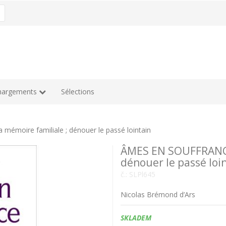
hargements
Sélections
mémoire familiale ; dénouer le passé lointain
ÂMES EN SOUFFRANCE 
dénouer le passé loi
č.:
SLPl645
Nicolas Brémond d’Ars
Dostupnost:
SKLADEM