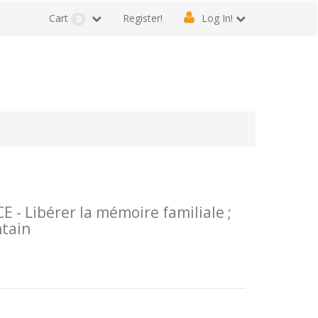
Cart
Register!
Log In!
0
- Libérer la mémoire familiale ;
ntain