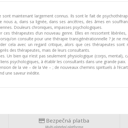
e sont maintenant largement connus. Ils sont le fait de psychothéra
de nous a, dans sa lignée, dans ses ancêtres, des âmes en souffran
diennes. Douleurs chroniques, impasses psychologiques.
ces thérapeutes d’un nouveau genre. Elles en ressortent libérées, so
 lorsqu’on consulte pour une thérapie transgénérationnelle ? Je ne me
er cela avec un regard critique, alors que ces thérapeutes sont 
auprès des thérapeutes, mais de leurs consultants.
ies. Un bien qui n’est pas seulement physiologique (corps, mental), ca
 liens psychologiques, à établir les consultants dans une grande paix.
on de la vie – de la Vie – ; de nouveaux chemins spirituels à l’écart 
end une saveur inédite.
Bezpečná platba
Multi-platební platforma