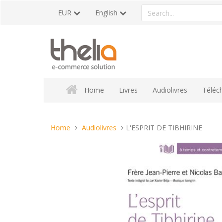
Skip
Search
EUR
English
to
a
content
product
Home
Livres
Audiolivres
Téléc
You
Home
Audiolivres
L'ESPRIT DE TIBHIRINE
are
here: