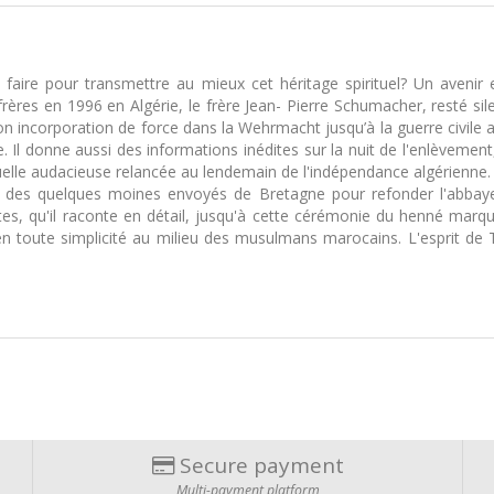
ire pour transmettre au mieux cet héritage spirituel? Un avenir ex
rères en 1996 en Algérie, le frère Jean- Pierre Schumacher, resté si
 son incorporation de force dans la Wehrmacht jusqu’à la guerre civil
 Il donne aussi des informations inédites sur la nuit de l'enlèvement, 
ituelle audacieuse relancée au lendemain de l'indépendance algérienne.
e des quelques moines envoyés de Bretagne pour refonder l'abbaye d
antes, qu'il raconte en détail, jusqu'à cette cérémonie du henné ma
en toute simplicité au milieu des musulmans marocains. L'esprit de Tib
Secure payment
Multi-payment platform