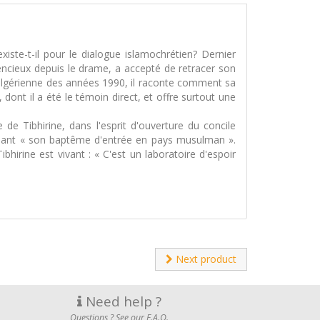
iste-t-il pour le dialogue islamochrétien? Dernier
lencieux depuis le drame, a accepté de retracer son
e algérienne des années 1990, il raconte comment sa
dont il a été le témoin direct, et offre surtout une
e Tibhirine, dans l'esprit d'ouverture du concile
rquant « son baptême d'entrée en pays musulman ».
hirine est vivant : « C'est un laboratoire d'espoir
Next product
Need help ?
Questions ? See our F.A.Q.