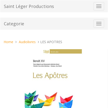
Vai
Saint Léger Productions
Toggl
al
navig
contenuto
Categorie
Toggl
navig
Tu
Home
Audiolivres
LES APOTRES
sei
qui: