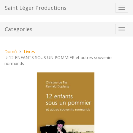
Přeskočit
Saint Léger Productions
Přepn
na
navig
obsah
Categories
Toggl
navig
Nacházíte
Domů
Livres
se
12 ENFANTS SOUS UN POMMIER et autres souvenirs
tady:
normands