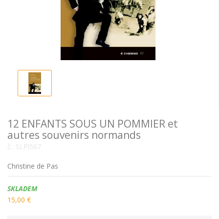
12 ENFANTS SOUS UN POMMIER et
autres souvenirs normands
č.:
SLPl567
Christine de Pas
Dostupnost:
SKLADEM
15,00 €