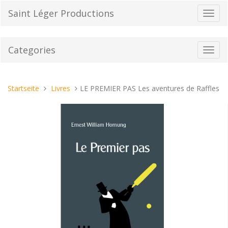
Direkt
Saint Léger Productions
Navig
zum
umsch
Inhalt
Categories
Toggl
navig
Sie
Startseite
Livres
LE PREMIER PAS Les aventures de Raffles
sind
hier: