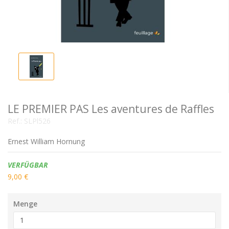
LE PREMIER PAS Les aventures de Raffles
Ref.:
SLPl526
Ernest William Hornung
Verfügbarkeit:
VERFÜGBAR
9,00 €
Menge