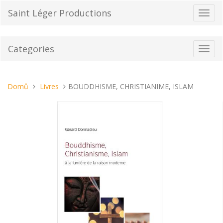
Přeskočit
Saint Léger Productions
Přepn
na
navig
obsah
Categories
Toggl
navig
Nacházíte
Domů
Livres
BOUDDHISME, CHRISTIANIME, ISLAM
se
tady: