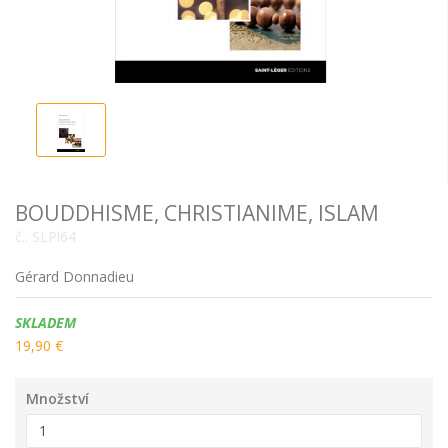
BOUDDHISME, CHRISTIANIME, ISLAM
č.:
SLPl64
Gérard Donnadieu
Dostupnost:
SKLADEM
19,90 €
Množství