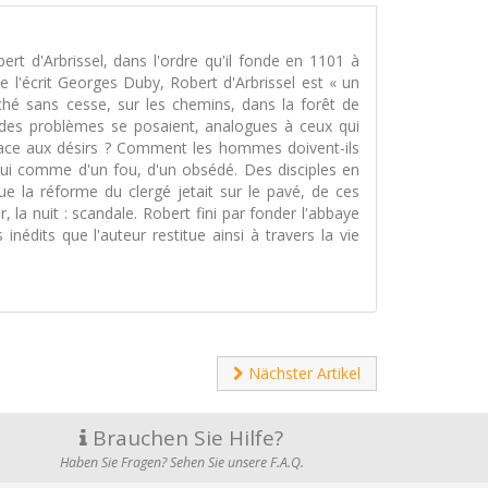
rt d'Arbrissel, dans l'ordre qu'il fonde en 1101 à
e l'écrit Georges Duby, Robert d'Arbrissel est « un
é sans cesse, sur les chemins, dans la forêt de
e, des problèmes se posaient, analogues à ceux qui
 Face aux désirs ? Comment les hommes doivent-ils
lui comme d'un fou, d'un obsédé. Des disciples en
e la réforme du clergé jetait sur le pavé, de ces
a nuit : scandale. Robert fini par fonder l'abbaye
inédits que l'auteur restitue ainsi à travers la vie
Nächster Artikel
Brauchen Sie Hilfe?
Haben Sie Fragen? Sehen Sie unsere F.A.Q.