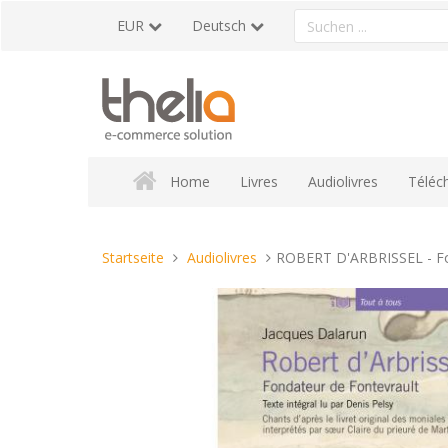
Direkt
Ein
EUR
Deutsch
zum
Produkt
Inhalt
suchen
Home
Livres
Audiolivres
Téléc
Sie
Startseite
Audiolivres
ROBERT D'ARBRISSEL - Fo
sind
hier: