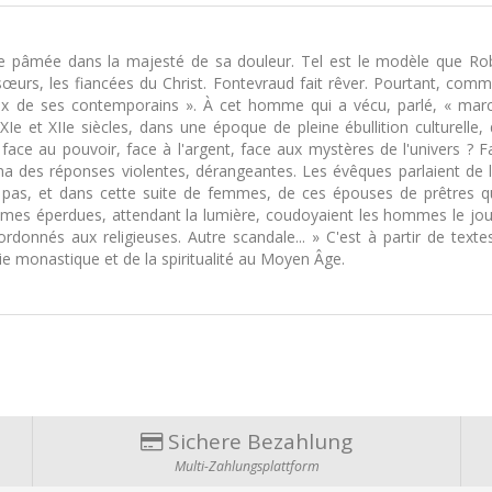
ge pâmée dans la majesté de sa douleur. Tel est le modèle que Robe
œurs, les fiancées du Christ. Fontevraud fait rêver. Pourtant, comm
x de ses contemporains ». À cet homme qui a vécu, parlé, « march
Ie et XIIe siècles, dans une époque de pleine ébullition culturell
face au pouvoir, face à l'argent, face aux mystères de l'univers ?
na des réponses violentes, dérangeantes. Les évêques parlaient de 
 pas, et dans cette suite de femmes, de ces épouses de prêtres qu
es éperdues, attendant la lumière, coudoyaient les hommes le jour, l
rdonnés aux religieuses. Autre scandale... » C'est à partir de textes 
vie monastique et de la spiritualité au Moyen Âge.
Sichere Bezahlung
Multi-Zahlungsplattform