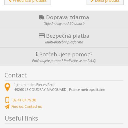
Předchozí produkt
Další produkt
Doprava zdarma
Objednávky nad 50 dolarů
Bezpečná platba
Multi-platební platforma
Potřebujete pomoc?
Potřebujete pomoc? Podívejte se na F.A.Q.
Contact
1,chemin des Pièces Bron
49260
LE COUDRAY-MACOUARD ,
France métropolitaine
02 41 67 79 30
Find us, Contact us
Useful links