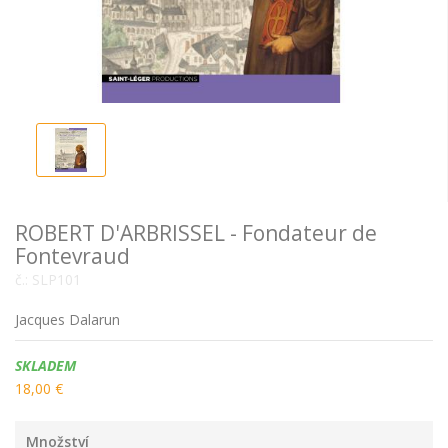
ROBERT D'ARBRISSEL - Fondateur de
Fontevraud
č.:
SLP101
Jacques Dalarun
Dostupnost:
SKLADEM
18,00 €
Množství