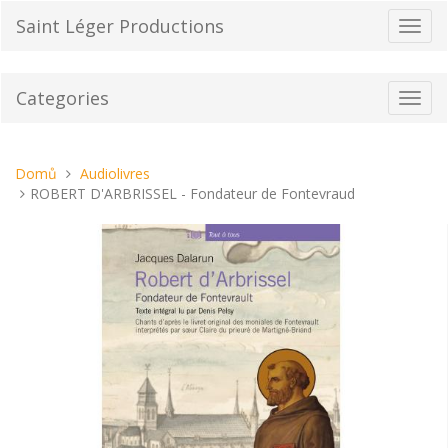
Přeskočit
Saint Léger Productions
Přepn
na
navig
obsah
Categories
Toggl
navig
Nacházíte
Domů
Audiolivres
se
ROBERT D'ARBRISSEL - Fondateur de Fontevraud
tady: