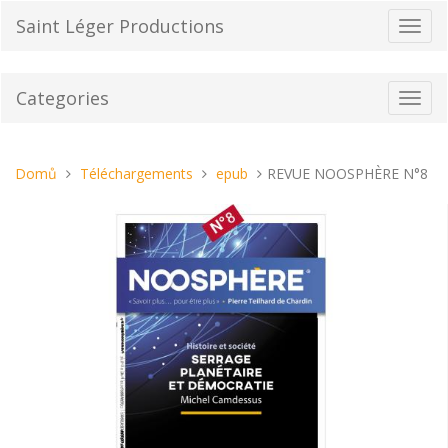
Přeskočit
Saint Léger Productions
Přepn
na
navig
obsah
Categories
Toggl
navig
Nacházíte
Domů
Téléchargements
epub
REVUE NOOSPHÈRE N°8
se
tady: