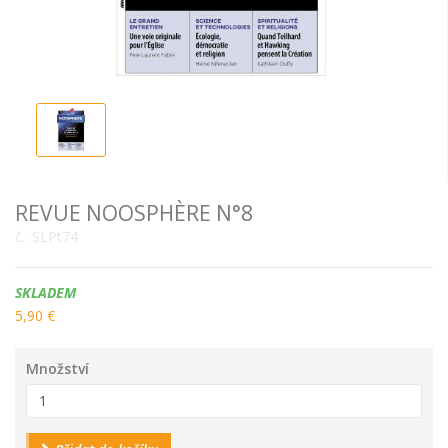
REVUE NOOSPHÈRE N°8
č.:
SLPt74
Dostupnost:
SKLADEM
5,90 €
Množství