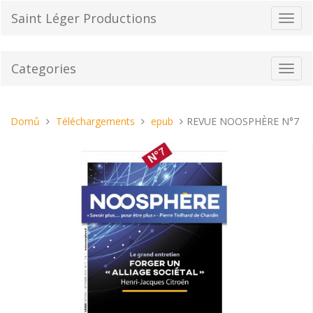
Přeskočit
Saint Léger Productions
Přepn
na
navig
obsah
Categories
Toggl
navig
Nacházíte
Domů
Téléchargements
epub
REVUE NOOSPHÈRE N°7
se
tady: