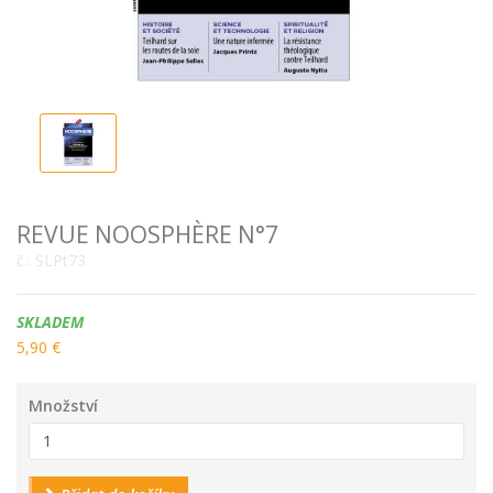
REVUE NOOSPHÈRE N°7
č.:
SLPt73
Dostupnost:
SKLADEM
5,90 €
Množství