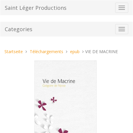
Direkt
Saint Léger Productions
Navig
zum
umsch
Inhalt
Categories
Toggl
navig
Sie
Startseite
Téléchargements
epub
VIE DE MACRINE
sind
hier: