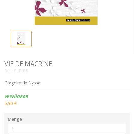
VIE DE MACRINE
Ref.:
SLPt65
Grégoire de Nysse
Verfügbarkeit:
VERFÜGBAR
5,90 €
Menge