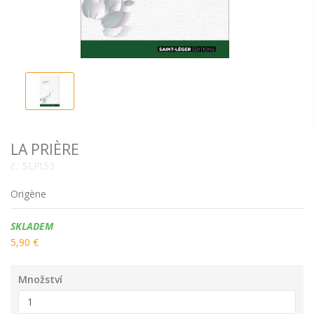
LA PRIÈRE
č.:
SLPt53
Origène
Dostupnost:
SKLADEM
5,90 €
Množství