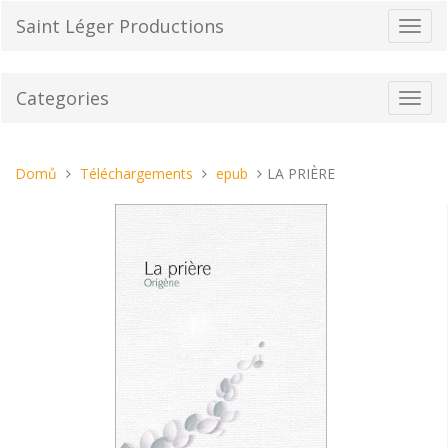
Přeskočit
Saint Léger Productions
Přepn
na
navig
obsah
Categories
Toggl
navig
Nacházíte
Domů
Téléchargements
epub
LA PRIÈRE
se
tady: