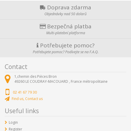
Doprava zdarma
Objednávky nad 50 dolarů
Bezpečná platba
Multi-platební platforma
Potřebujete pomoc?
Potřebujete pomoc? Podívejte se na F.A.Q.
Contact
1,chemin des Pièces Bron
49260
LE COUDRAY-MACOUARD ,
France métropolitaine
02 41 67 79 30
Find us, Contact us
Useful links
Login
Register