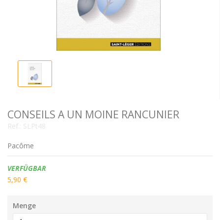
CONSEILS A UN MOINE RANCUNIER
Ref.:
SLPt48
Pacôme
Verfügbarkeit:
VERFÜGBAR
5,90 €
Menge