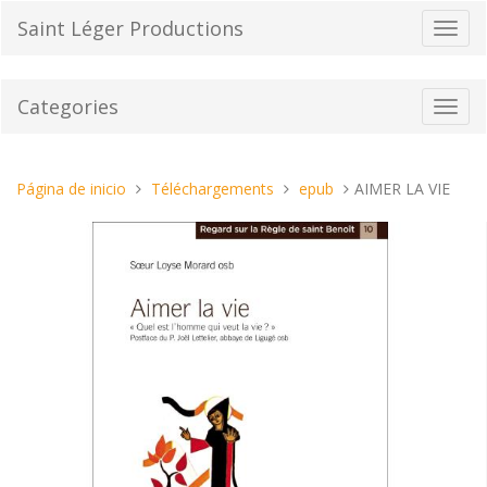
Pasar
Saint Léger Productions
Cambi
al
el
contenido
modo
de
Categories
Toggl
naveg
navig
Estas
Página de inicio
Téléchargements
epub
AIMER LA VIE
aquí: