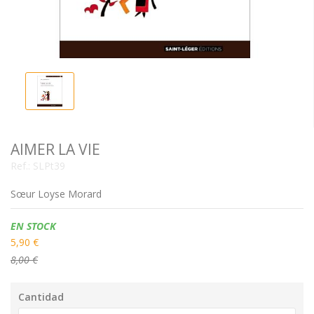
AIMER LA VIE
Ref.:
SLPt39
Sœur Loyse Morard
Disponibilidad:
EN STOCK
5,90 €
8,00 €
Cantidad