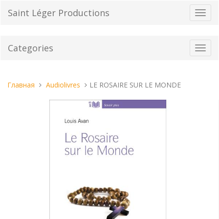
Перейти
Saint Léger Productions
Пере
к
нави
содержанию
Categories
Toggl
navig
Вы
Главная
Audiolivres
LE ROSAIRE SUR LE MONDE
находитесь
здесь: