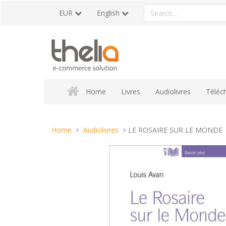
Skip
Search
EUR
English
to
a
content
product
Home
Livres
Audiolivres
Téléc
You
Home
Audiolivres
LE ROSAIRE SUR LE MONDE
are
here: