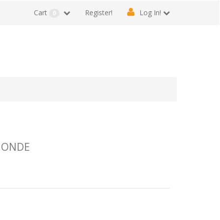
Cart
Register!
Log In!
0
 MONDE