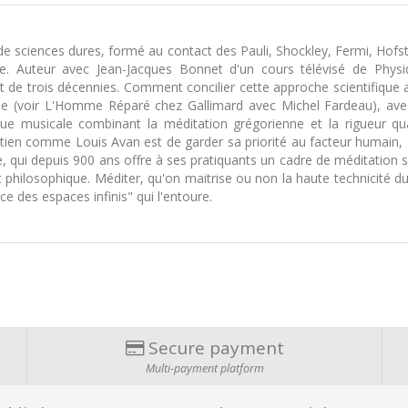
de sciences dures, formé au contact des Pauli, Shockley, Fermi, Hofs
e. Auteur avec Jean-Jacques Bonnet d'un cours télévisé de Physi
et de trois décennies. Comment concilier cette approche scientifique a
iale (voir L'Homme Réparé chez Gallimard avec Michel Fardeau), avec l
tique musicale combinant la méditation grégorienne et la rigueu
tien comme Louis Avan est de garder sa priorité au facteur humain, a
re, qui depuis 900 ans offre à ses pratiquants un cadre de méditation 
ue et philosophique. Méditer, qu'on maitrise ou non la haute technicit
ce des espaces infinis" qui l'entoure.
Secure payment
Multi-payment platform