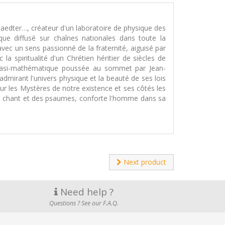
taedter…, créateur d'un laboratoire de physique des
que diffusé sur chaînes nationales dans toute la
vec un sens passionné de la fraternité, aiguisé par
a spiritualité d'un Chrétien héritier de siècles de
r quasi-mathématique poussée au sommet par Jean-
dmirant l'univers physique et la beauté de ses lois
sur les Mystères de notre existence et ses côtés les
é du chant et des psaumes, conforte l'homme dans sa
Next product
Need help ?
Questions ? See our F.A.Q.