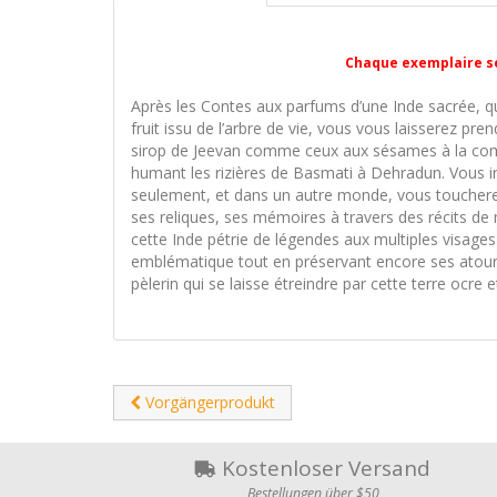
Chaque exemplaire se
Après les Contes aux parfums d’une Inde sacrée, 
fruit issu de l’arbre de vie, vous vous laisserez pr
sirop de Jeevan comme ceux aux sésames à la comp
humant les rizières de Basmati à Dehradun. Vous ire
seulement, et dans un autre monde, vous toucherez 
ses reliques, ses mémoires à travers des récits de
cette Inde pétrie de légendes aux multiples visages 
emblématique tout en préservant encore ses atours
pèlerin qui se laisse étreindre par cette terre ocre e
Vorgängerprodukt
Kostenloser Versand
Bestellungen über $50