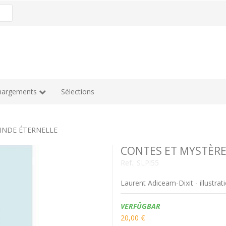
hargements
Sélections
INDE ÉTERNELLE
CONTES ET MYSTÈRE
Ref.:
SLPl55
Laurent Adiceam-Dixit - illustrati
Verfügbarkeit:
VERFÜGBAR
20,00 €