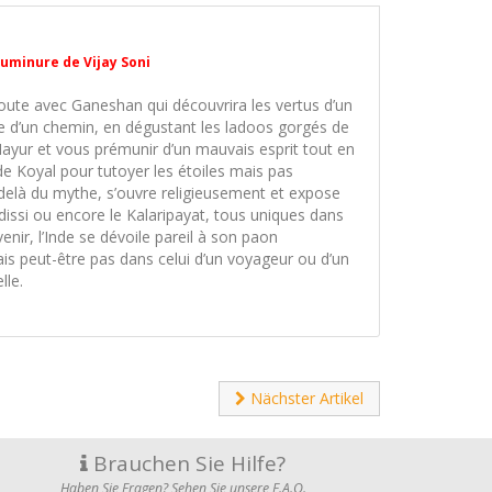
uminure de Vijay Soni
ute avec Ganeshan qui découvrira les vertus d’un
isée d’un chemin, en dégustant les ladoos gorgés de
yur et vous prémunir d’un mauvais esprit tout en
de Koyal pour tutoyer les étoiles mais pas
-delà du mythe, s’ouvre religieusement et expose
issi ou encore le Kalaripayat, tous uniques dans
nir, l’Inde se dévoile pareil à son paon
s peut-être pas dans celui d’un voyageur ou d’un
lle.
Nächster Artikel
Brauchen Sie Hilfe?
Haben Sie Fragen? Sehen Sie unsere F.A.Q.