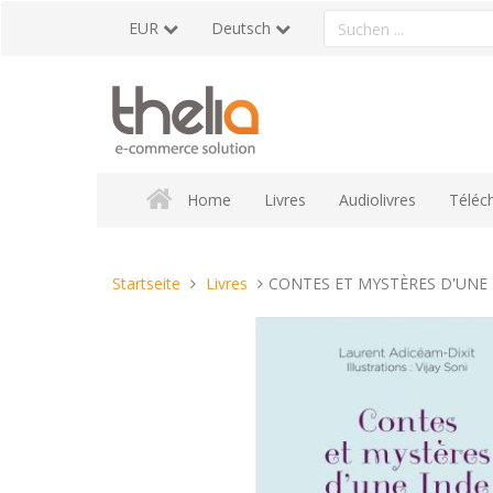
Direkt
Ein
EUR
Deutsch
zum
Produkt
Inhalt
suchen
Home
Livres
Audiolivres
Téléc
Sie
Startseite
Livres
CONTES ET MYSTÈRES D'UNE 
sind
hier: