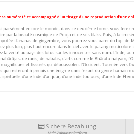
ra numéroté et accompagné d'un tirage d'une reproduction d'une enl
qui parsèment encore le monde, dans ce deuxième tome, vous ferez ro
endre par la beauté cosmique de Pooja et de ses tilaks. Puis, à la cro
otée d’ananas de gingembre, vous pourrez vous parer du topi de Ma
z plus loin, plus haut encore dans le ciel avec le patang multicolore 
la vérité au pays des lotus sur les innocentes sans nom. L’Inde, au
 mahârâjas, de ranis, de nababs, d’arts comme le Bhârata-natyam, l’Od
magnifiques et fissurés qui déboussolent l’Occident. Tournée vers l’ave
 qui resteront à jamais une énigme dans l’esprit du genre humain mai
t spirituelle d’une Inde d’un jour, d’une Inde toujours, d’une Inde Éterne
Sichere Bezahlung
Multi-Zahlungsplattform