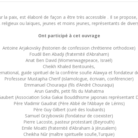
la paix, est élaboré de façon a être très accessible . Il se propose
igieux ou laïques, jeunes et moins jeunes, représentants de diverses
Ont participé à cet ouvrage
Antoine Arjakovsky (historien de confession chrétienne orthodoxe)
Foudil Ben Abadji (fraternité d’Abraham)
Anat Ben David (Womenwagepeace, Israël)
Cheikh Khaled Bentounès,
ernational, guide spirituel de la confrérie soufie Alawya et fondateu
Professeur Mustapha Cherif (islamologue, écrivain, conférencier)
Emmanuel Chouraqui (fils d’André Chouraqui)
Arun Gandhi, petit fils du Mahatma
Gaubert (Association Soka Gakai Bouddhisme japonais représentant D
Père Vladimir Gaudrat (Père Abbé de l’Abbaye de Lérins)
Père Guy Gilbert (curé des loubards)
Samuel Grzybowski (fondateur de coexister)
Pierre Lacoste, pasteur protestant (Beyrouth)
Emile Moatti (fraternité d’Abraham à Jérusalem)
Cheikha Nûr (maître spirituelle soufie,Turquie)