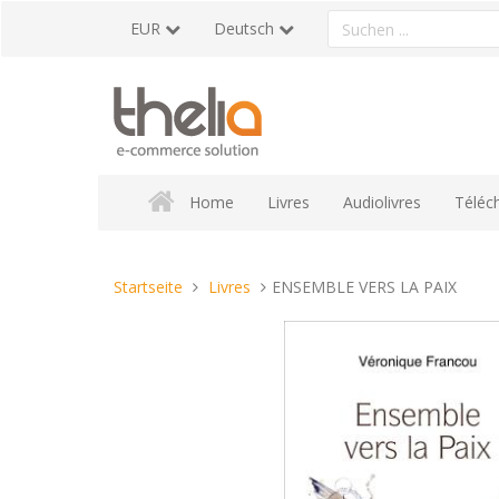
Direkt
Ein
EUR
Deutsch
zum
Produkt
Inhalt
suchen
Home
Livres
Audiolivres
Téléc
Sie
Startseite
Livres
ENSEMBLE VERS LA PAIX
sind
hier: