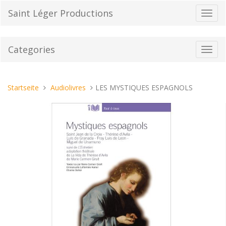
Direkt
Saint Léger Productions
Navig
zum
umsch
Inhalt
Categories
Toggl
navig
Sie
Startseite
Audiolivres
LES MYSTIQUES ESPAGNOLS
sind
hier: