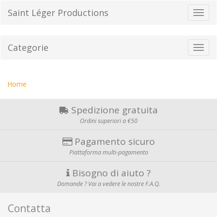
Vai
Saint Léger Productions
Toggl
al
navig
contenuto
Categorie
Toggl
navig
Tu
Home
sei
qui:
Spedizione gratuita
Ordini superiori a €50
Pagamento sicuro
Piattaforma multi-pagamento
Bisogno di aiuto ?
Domande ? Vai a vedere le nostre F.A.Q.
Contatta