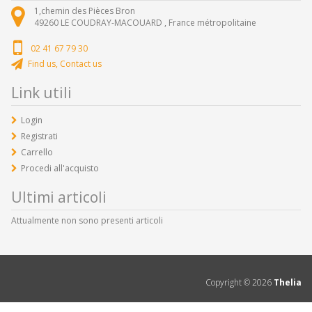
1,chemin des Pièces Bron
49260
LE COUDRAY-MACOUARD ,
France métropolitaine
02 41 67 79 30
Find us, Contact us
Link utili
Login
Registrati
Carrello
Procedi all'acquisto
Ultimi articoli
Attualmente non sono presenti articoli
Copyright ©
2026
Thelia