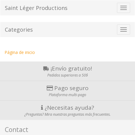
Pasar
Saint Léger Productions
Cambi
al
el
contenido
modo
de
Categories
Toggl
naveg
navig
Estas
Página de inicio
aquí:
¡Envío gratuito!
Pedidos superiores a 50$
Pago seguro
Plataforma multi-pago
¿Necesitas ayuda?
¿Preguntas? Mira nuestras preguntas más frecuentes.
Contact