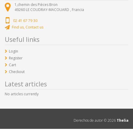
1,chemin des Pièces Bron
49260
LE COUDRAY-MACOUARD ,
Francia
02 41 67 79 30
Find us, Contact us
Useful links
Login
Register
Cart
Checkout
Latest articles
No articles currently
Derechos de autor ©
2026
Thelia