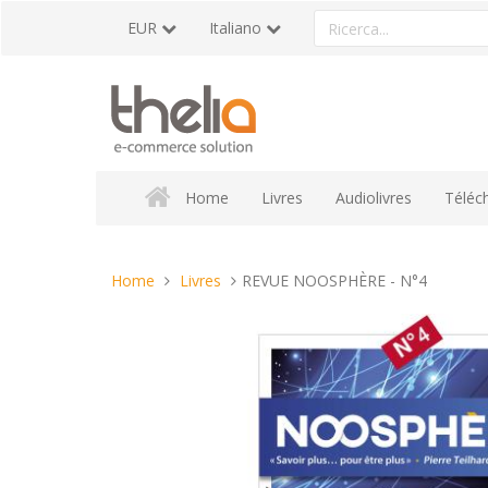
Vai
Ricerca
EUR
Italiano
al
un
contenuto
prodotto
Home
Livres
Audiolivres
Téléc
Tu
Home
Livres
REVUE NOOSPHÈRE - N°4
sei
qui: