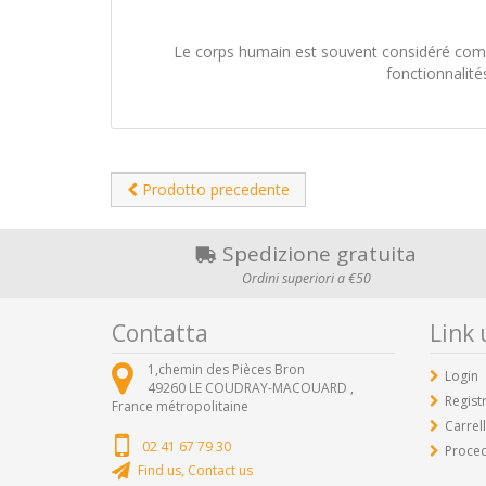
Le corps humain est souvent considéré comm
fonctionnalité
Prodotto precedente
Spedizione gratuita
Ordini superiori a €50
Contatta
Link u
1,chemin des Pièces Bron
Login
49260
LE COUDRAY-MACOUARD ,
Registr
France métropolitaine
Carrel
02 41 67 79 30
Proced
Find us, Contact us