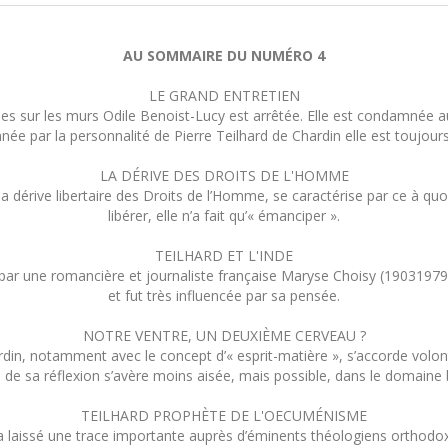
AU SOMMAIRE DU NUMÉRO 4
LE GRAND ENTRETIEN
emandes sur les murs Odile Benoist-Lucy est arrêtée. Elle est condamnée
née par la personnalité de Pierre Teilhard de Chardin elle est toujours
LA DÉRIVE DES DROITS DE L'HOMME
 dérive libertaire des Droits de l’Homme, se caractérise par ce à quoi 
libérer, elle n’a fait qu’« émanciper ».
TEILHARD ET L'INDE
édigé par une romancière et journaliste française Maryse Choisy (1903197
et fut très influencée par sa pensée.
NOTRE VENTRE, UN DEUXIÈME CERVEAU ?
rdin, notamment avec le concept d’« esprit-matière », s’accorde volo
de sa réflexion s’avère moins aisée, mais possible, dans le domaine 
TEILHARD PROPHÈTE DE L'OECUMÉNISME
 laissé une trace importante auprès d’éminents théologiens orthodoxe