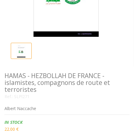
HAMAS - HEZBOLLAH DE FRANCE -
islamistes, compagnons de route et
terroristes
Ref.:
SLPl271
Albert Naccache
Availability:
IN STOCK
22.00 €