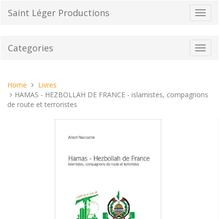
Skip
Saint Léger Productions
Toggl
to
navig
content
Categories
Toggl
navig
You
Home
Livres
are
HAMAS - HEZBOLLAH DE FRANCE - islamistes, compagnons
here:
de route et terroristes