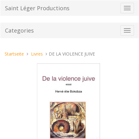
Direkt
Saint Léger Productions
Navig
zum
umsch
Inhalt
Categories
Toggl
navig
Sie
Startseite
Livres
DE LA VIOLENCE JUIVE
sind
hier: