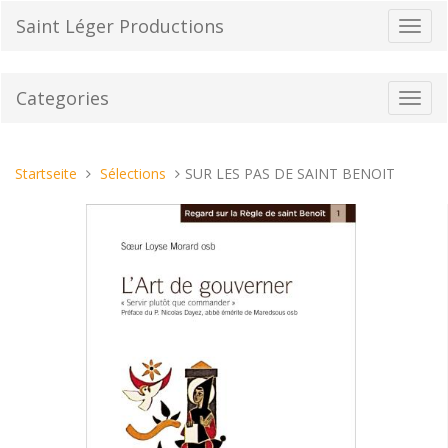
Direkt
Saint Léger Productions
Navig
zum
umsch
Inhalt
Categories
Toggl
navig
Sie
Startseite
Sélections
SUR LES PAS DE SAINT BENOIT
sind
hier: