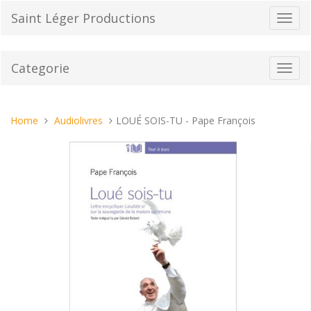
Vai
Saint Léger Productions
Toggl
al
navig
contenuto
Categorie
Toggl
navig
Tu
Home
Audiolivres
LOUÉ SOIS-TU - Pape François
sei
qui: