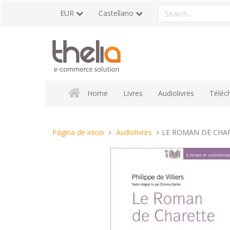
Pasar
Search
EUR
Castellano
al
a
contenido
product
Home
Livres
Audiolivres
Téléc
Estas
Página de inicio
Audiolivres
LE ROMAN DE CHARETT
aquí: