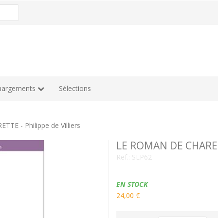
hargements
Sélections
E - Philippe de Villiers
LE ROMAN DE CHARETTE
Ref.:
SLP62
Disponibilidad:
EN STOCK
24,00 €