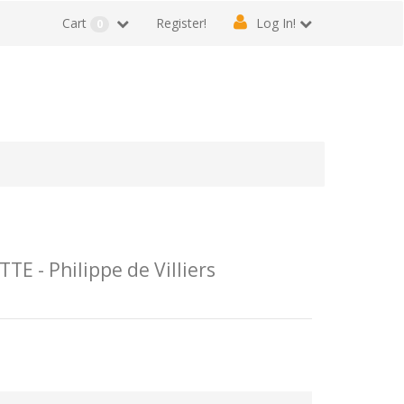
Cart
Register!
Log In!
0
 - Philippe de Villiers