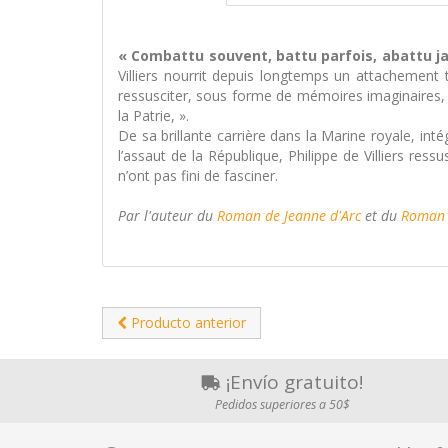
« Combattu souvent, battu parfois, abattu j
Villiers nourrit depuis longtemps un attachement to
ressusciter, sous forme de mémoires imaginaires, l
la Patrie, ».
De sa brillante carrière dans la Marine royale, in
l’assaut de la République, Philippe de Villiers re
n’ont pas fini de fasciner.
Par l'auteur du
Roman de Jeanne d'Arc
et du
Roman d
Producto anterior
¡Envío gratuito!
Pedidos superiores a 50$