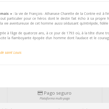
amais »
: la vie de François- Athanase Charette de la Contrie est à l
ut particulier pour ce héros dont le destin fait écho à sa propre hist
a vie aventureuse de cet homme aussi séduisant qu’intrépide, fidèle en
tégrée à l’âge de quatorze ans, à ce jour de 1793 où, à la tête d’une 
ssuscite la flamboyante épopée d’un homme dont l’audace et le courag
e saint Louis
Pago seguro
Plataforma multi-pago