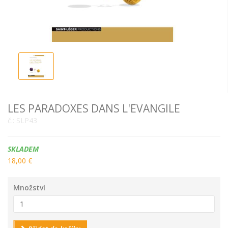
LES PARADOXES DANS L'EVANGILE
č.:
SLP43
Dostupnost:
SKLADEM
18,00 €
Množství