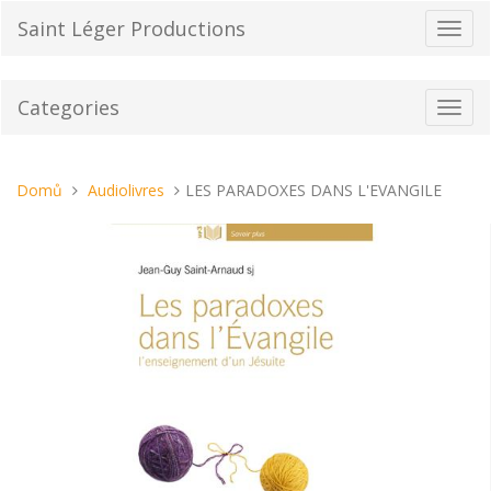
Přeskočit
Saint Léger Productions
Přepn
na
navig
obsah
Categories
Toggl
navig
Nacházíte
Domů
Audiolivres
LES PARADOXES DANS L'EVANGILE
se
tady: