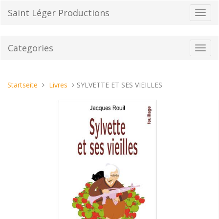
Direkt
Saint Léger Productions
Navig
zum
umsch
Inhalt
Categories
Toggl
navig
Sie
Startseite
Livres
SYLVETTE ET SES VIEILLES
sind
hier: