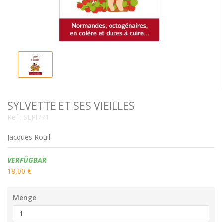
SYLVETTE ET SES VIEILLES
Ref.:
SLPl771
Jacques Rouil
Verfügbarkeit:
VERFÜGBAR
18,00 €
Menge