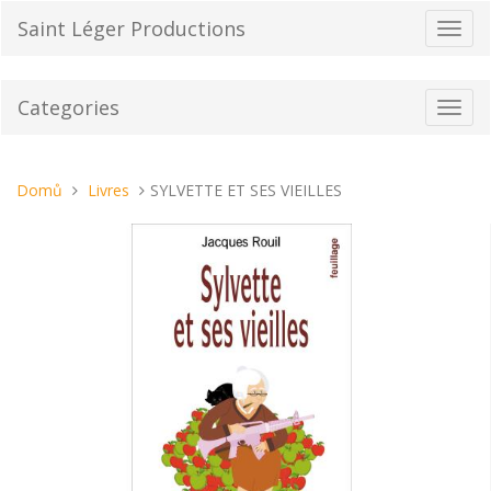
Přeskočit
Saint Léger Productions
Přepn
na
navig
obsah
Categories
Toggl
navig
Nacházíte
Domů
Livres
SYLVETTE ET SES VIEILLES
se
tady: