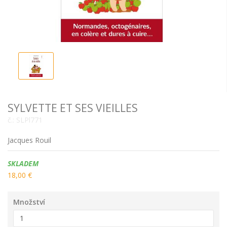
SYLVETTE ET SES VIEILLES
č.:
SLPl771
Jacques Rouil
Dostupnost:
SKLADEM
18,00 €
Množství