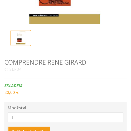
COMPRENDRE RENE GIRARD
č.:
SLP34
Dostupnost:
SKLADEM
20,00 €
Množství