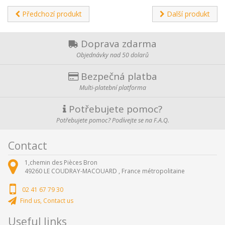
Předchozí produkt
Další produkt
Doprava zdarma
Objednávky nad 50 dolarů
Bezpečná platba
Multi-platební platforma
Potřebujete pomoc?
Potřebujete pomoc? Podívejte se na F.A.Q.
Contact
1,chemin des Pièces Bron
49260
LE COUDRAY-MACOUARD ,
France métropolitaine
02 41 67 79 30
Find us, Contact us
Useful links