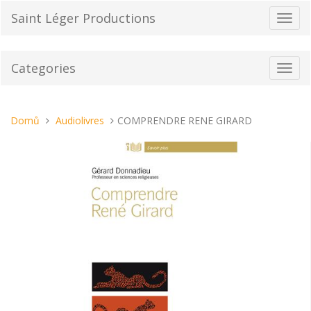
Přeskočit
Saint Léger Productions
Přepn
na
navig
obsah
Categories
Toggl
navig
Nacházíte
Domů
Audiolivres
COMPRENDRE RENE GIRARD
se
tady: