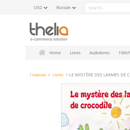
Перейти
Search
USD
Russian
к
a
содержанию
product
Home
Livres
Audiolivres
Téléc
Вы
Главная
Livres
LE MYSTÈRE DES LARMES DE 
находитесь
здесь: