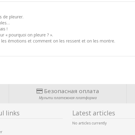
 de pleurer.
bles…
ais !
sur « pourquoi on pleure ? ».
er les émotions et comment on les ressent et on les montre.
Безопасная оплата
Мульти платежная платформа
l links
Latest articles
No articles currently
er