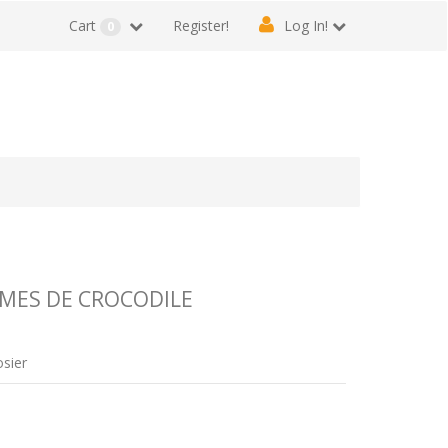
Cart
Register!
Log In!
0
RMES DE CROCODILE
osier