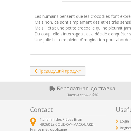
Les humains pensent que les crocodiles font exprès
Mais non, ce sont simplement des êtres très sensi
Mais il était une petite crocodile qui ne pleurait jam
Du coup, elle s’interrogeait et a décidé d’enquêter 
Une jolie histoire pleine d’imagination pour abord
Предыдущий продукт
Бесплатная доставка
Заказы свыше $50
Contact
Usefu
1,chemin des Pièces Bron
Login
49260
LE COUDRAY-MACOUARD ,
Regist
France métropolitaine