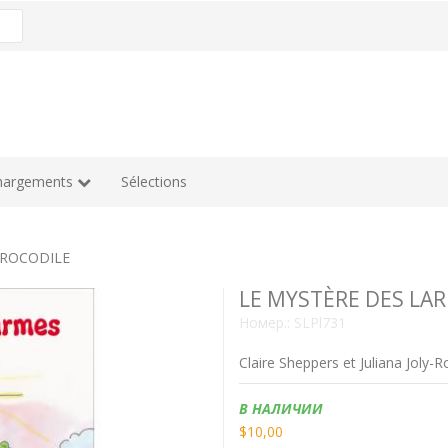
hargements
Sélections
CROCODILE
LE MYSTÈRE DES LA
Номер.:
SLPl731
Claire Sheppers et Juliana Joly-R
Наличие:
В НАЛИЧИИ
$10,00