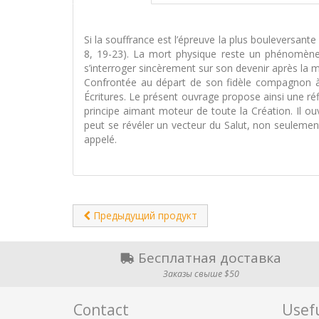
Si la souffrance est l’épreuve la plus bouleversante
8, 19-23). La mort physique reste un phénomène 
s’interroger sincèrement sur son devenir après la mor
Confrontée au départ de son fidèle compagnon à 
Écritures. Le présent ouvrage propose ainsi une ré
principe aimant moteur de toute la Création. Il ou
peut se révéler un vecteur du Salut, non seulement 
appelé.
Предыдущий продукт
Бесплатная доставка
Заказы свыше $50
Contact
Usefu