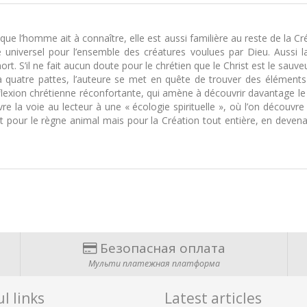
 que l’homme ait à connaître, elle est aussi familière au reste de la C
universel pour l’ensemble des créatures voulues par Dieu. Aussi
t. S’il ne fait aucun doute pour le chrétien que le Christ est le sauveu
quatre pattes, l’auteure se met en quête de trouver des éléments 
flexion chrétienne réconfortante, qui amène à découvrir davantage le 
vre la voie au lecteur à une « écologie spirituelle », où l’on décou
pour le règne animal mais pour la Création tout entière, en devenant 
Безопасная оплата
Мульти платежная платформа
l links
Latest articles