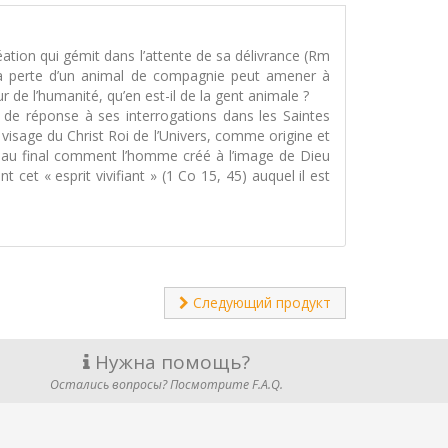
réation qui gémit dans l’attente de sa délivrance (Rm
 la perte d’un animal de compagnie peut amener à
r de l’humanité, qu’en est-il de la gent animale ?
de réponse à ses interrogations dans les Saintes
visage du Christ Roi de l’Univers, comme origine et
vre au final comment l’homme créé à l’image de Dieu
cet « esprit vivifiant » (1 Co 15, 45) auquel il est
Следующий продукт
Нужна помощь?
Остались вопросы? Посмотрите F.A.Q.