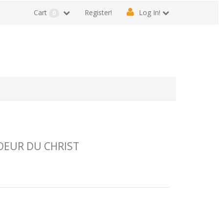
Cart
Register!
Log In!
0
OEUR DU CHRIST