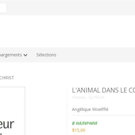
hargements
Sélections
CHRIST
L'ANIMAL DANS LE C
Номер.:
SLPl644
Angélique Woelfflé
Наличие:
В НАЛИЧИИ
$15,00