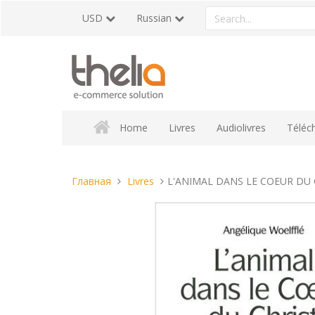
Перейти
Search
USD
Russian
к
a
содержанию
product
Home
Livres
Audiolivres
Téléc
Вы
Главная
Livres
L'ANIMAL DANS LE COEUR DU 
находитесь
здесь: