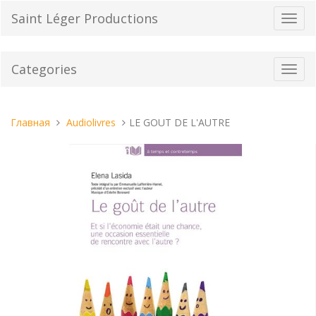
Перейти
Saint Léger Productions
Пере
к
нави
содержанию
Categories
Toggl
navig
Вы
Главная
Audiolivres
LE GOUT DE L'AUTRE
находитесь
здесь: