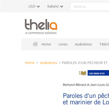
Vai
Ricerca
USD
Italiano
al
un
contenuto
prodotto
Home
Livres
Audiolivres
Téléc
Tu
Home
Audiolivres
PAROLES D'UN PECHEUR ET 
sei
qui: