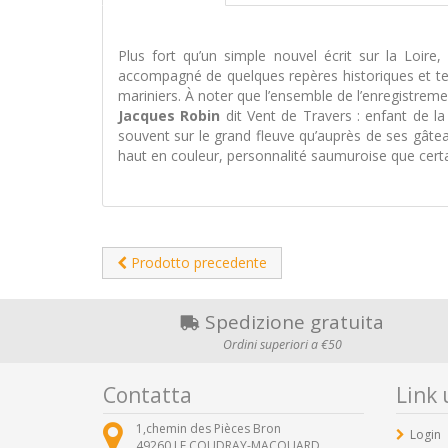
Plus fort qu’un simple nouvel écrit sur la Loire
accompagné de quelques repères historiques et te
mariniers. À noter que l’ensemble de l’enregistreme
Jacques Robin
dit Vent de Travers : enfant de la 
souvent sur le grand fleuve qu’auprès de ses gâte
haut en couleur, personnalité saumuroise que cer
Prodotto precedente
Spedizione gratuita
Ordini superiori a €50
Contatta
Link u
1,chemin des Pièces Bron
Login
49260
LE COUDRAY-MACOUARD ,