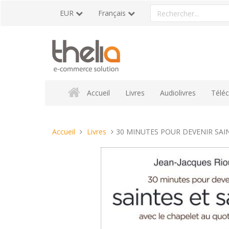
Aller
Rechercher
EUR
Français
au
un
contenu
produit
Accueil
Livres
Audiolivres
Télé
Vous
Accueil
Livres
30 MINUTES POUR DEVENIR SAINTE
êtes
ici :