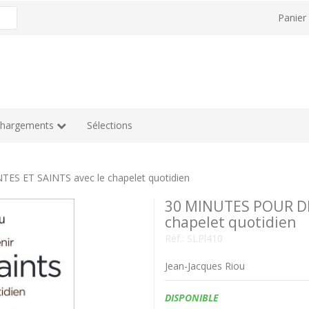
Panie
chargements
Sélections
S ET SAINTS avec le chapelet quotidien
30 MINUTES POUR DE
chapelet quotidien
Réf.:
SLPl410
Jean-Jacques Riou
Disponibilité:
DISPONIBLE