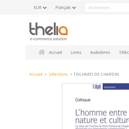
Aller
Rechercher
EUR
Français
au
un
contenu
produit
Accueil
Livres
Audiolivres
Télé
Vous
Accueil
Sélections
TEILHARD DE CHARDIN
êtes
ici :