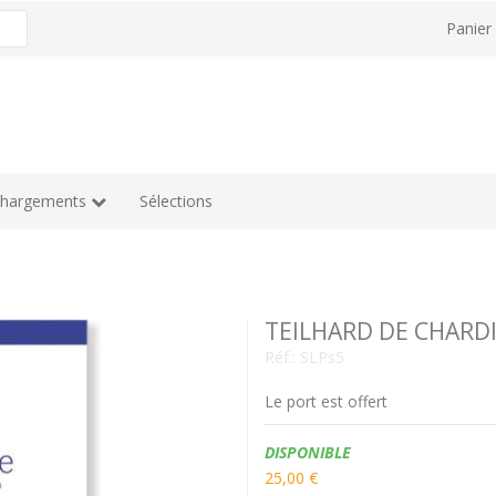
Panie
chargements
Sélections
TEILHARD DE CHARD
Réf.:
SLPs5
Le port est offert
Disponibilité:
DISPONIBLE
25,00 €